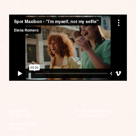
Spot Maxibon
Categoría
Fecha del proyecto:
Testimonial
1 de julio de 2021
Marca/Cliente:
Maxibon