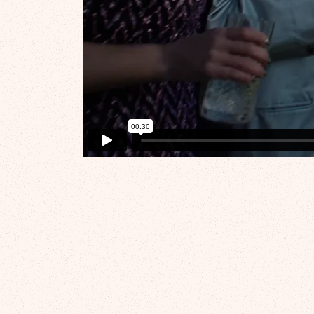
Spot Solán de Cabras c
Crujiente»