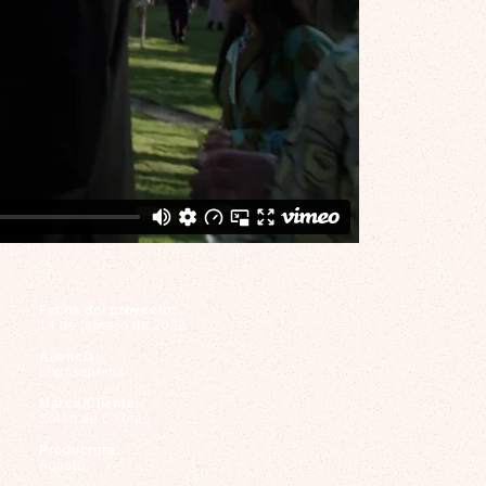
Fecha del proyecto:
14 de febrero de 2022
Agencia:
Logosapiens
Marca/Cliente:
Solán de Cabras
Productora:
Agosto