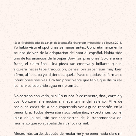
Spot «Probabilidades de ganar» de la campaña «Start your Impossible» de Toyota. 2018.
Yo había visto el spot unas semanas antes. Concretamente en la
prueba de voz de la adaptación del spot al español. Había sido
uno de los anuncios de la Super Bowl, sin presiones. Solo era una
frase, el claim final. Una pieza tan emotiva y brillante que ni
siquiera necesitaba traducción, pensé. Sin saber aún muy bien
cómo, allí estaba yo, diciendo aquella frase en todas las formas e
intenciones posibles. Era tan principiante que tenía que disimular
los nervios bebiendo agua entre tomas.
No contaba con verlo, ni allí ni nunca. Y de repente, final, cartela y
voz. Contuve la emoción sin levantarme del asiento. Miré de
reojo las caras de la sala esperando ver alguna reacción en la
penumbra. Todos devoraban sus palomitas, expectantes por el
inicio de la peli, sin ser conscientes de la trascendencia del
momento que yo acababa de vivir. Lo normal.
Meses más tarde, después de mudarme y no tener nada claro mi